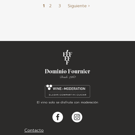
Paginación
1
2
3
Siguiente
›
El vino solo se disfruta con moderación
Facebook
Instagram
Pie
Contacto