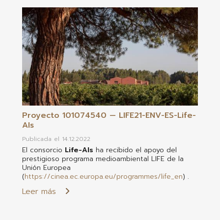
Proyecto 101074540 — LIFE21-ENV-ES-Life-
AIs
Publicada el 14.12.2022
El consorcio
Life-AIs
ha recibido el apoyo del
prestigioso programa medioambiental LIFE de la
Unión Europea
(
https://cinea.ec.europa.eu/programmes/life_en
) .
Leer más