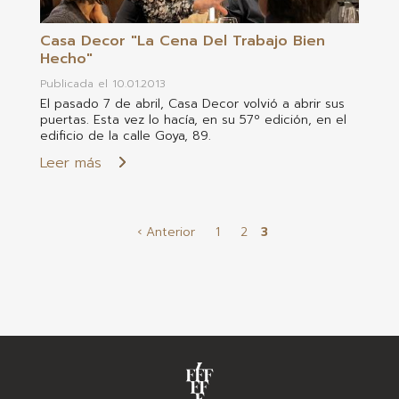
Casa Decor "La Cena Del Trabajo Bien
Hecho"
Publicada el 10.01.2013
El pasado 7 de abril, Casa Decor volvió a abrir sus
puertas. Esta vez lo hacía, en su 57º edición, en el
edificio de la calle Goya, 89.
Leer más
Paginación
‹
Anterior
1
2
3