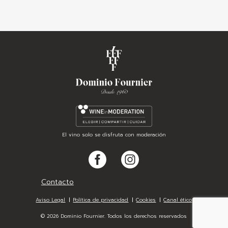
El vino solo se disfruta con moderación
Facebook
Instagram
Pie
Contacto
de
Legal
Aviso Legal
Política de privacidad
Cookies
Canal ético
página
© 2026 Dominio Fournier. Todos los derechos reservados